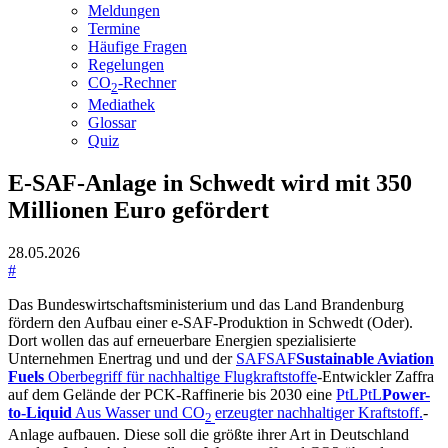
Meldungen
Termine
Häufige Fragen
Regelungen
CO
-Rechner
2
Mediathek
Glossar
Quiz
E-SAF-Anlage in Schwedt wird mit 350
Millionen Euro gefördert
28.05.2026
#
Das Bundeswirtschaftsministerium und das Land Brandenburg
fördern den Aufbau einer e-SAF-Produktion in Schwedt (Oder).
Dort wollen das auf erneuerbare Energien spezialisierte
Unternehmen Enertrag und und der
SAF
SAF
Sustainable Aviation
Fuels
Oberbegriff für nachhaltige Flugkraftstoffe
-Entwickler Zaffra
auf dem Gelände der PCK-Raffinerie bis 2030 eine
PtL
PtL
Power-
to-Liquid
Aus Wasser und CO
erzeugter nachhaltiger Kraftstoff.
-
2
Anlage aufbauen. Diese soll die größte ihrer Art in Deutschland