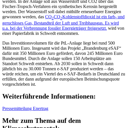
werden. In der Anlage soll aus Wasserstoff und CO2 über das
Fischer-Tropsch-Verfahren ein synthetisches Kerosin hergestellt
werden. Der Wasserstoff soll dabei mithilfe erneuerbarer Energien
gewonnen werden, das
CO
CO
Kohlenstoffdioxid ist ein farb- und
2
2
geruchloses Gas, Bestandteil der Luft und Treibhausgas. Es wird
u.a. bei der Verbrennung fossiler Energieträger freigesetzt.
wird von
einer Papierfabrik in Schwedt entnommen.
Das Investitionsvolumen für die PtL-Anlage liegt bei rund 500
Millionen Euro. Insgesamt wird das Projekt „Brandenburg eSAF“
dafür mit 350 Millionen Euro gefördert, davon 245 Millionen Euro
Bundesmittel. Durch die Anlage sollen 150 Arbeitsplätze am
Standort Schwedt entstehen. Ab 2030 sollen in Schwedt dann
jährlich bis zu 30.000 Tonnen e-SAF produziert werden – das
würde reichen, um ein Viertel des e-SAF-Bedarfs in Deutschland zu
erfüllen, der dann aufgrund der europäischen Beimischungsquote
vorgeschrieben ist.
Weiterführende Informationen:
Pressemitteilung Enertrag
Mehr zum Thema auf dem