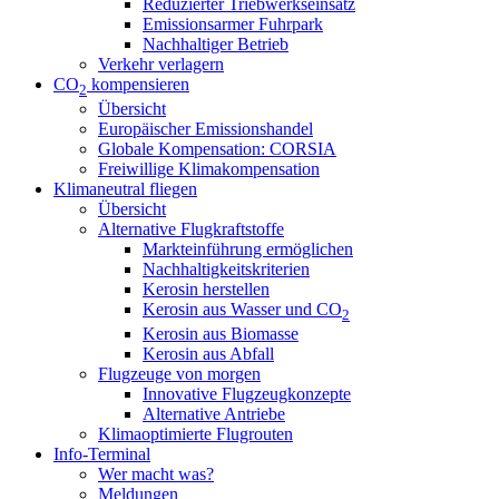
Reduzierter Triebwerkseinsatz
Emissionsarmer Fuhrpark
Nachhaltiger Betrieb
Verkehr verlagern
CO
kompensieren
2
Übersicht
Europäischer Emissionshandel
Globale Kompensation: CORSIA
Freiwillige Klimakompensation
Klimaneutral fliegen
Übersicht
Alternative Flugkraftstoffe
Markteinführung ermöglichen
Nachhaltigkeitskriterien
Kerosin herstellen
Kerosin aus Wasser und CO
2
Kerosin aus Biomasse
Kerosin aus Abfall
Flugzeuge von morgen
Innovative Flugzeugkonzepte
Alternative Antriebe
Klimaoptimierte Flugrouten
Info-Terminal
Wer macht was?
Meldungen