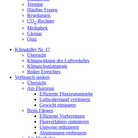
Termine
Häufige Fragen
Regelungen
CO
-Rechner
2
Mediathek
Glossar
Quiz
Klimakiller Nr. 1?
Übersicht
Klimawirkung des Luftverkehrs
Klimaschutzstrategie
Bisher Erreichtes
Verbrauch senken
Übersicht
Am Flugzeug
Effiziente Flugzeugantriebe
Luftwiderstand verringern
Gewicht einsparen
Beim Fliegen
Effiziente Vorbereitung
Flugverfahren optimieren
Umwege reduzieren
Abstimmung verbessern