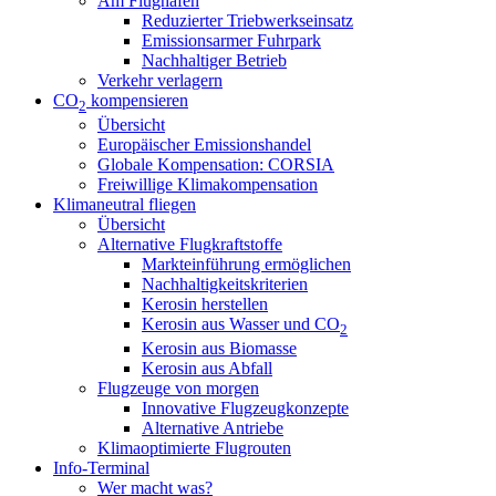
Am Flughafen
Reduzierter Triebwerkseinsatz
Emissionsarmer Fuhrpark
Nachhaltiger Betrieb
Verkehr verlagern
CO
kompensieren
2
Übersicht
Europäischer Emissionshandel
Globale Kompensation: CORSIA
Freiwillige Klimakompensation
Klimaneutral fliegen
Übersicht
Alternative Flugkraftstoffe
Markteinführung ermöglichen
Nachhaltigkeitskriterien
Kerosin herstellen
Kerosin aus Wasser und CO
2
Kerosin aus Biomasse
Kerosin aus Abfall
Flugzeuge von morgen
Innovative Flugzeugkonzepte
Alternative Antriebe
Klimaoptimierte Flugrouten
Info-Terminal
Wer macht was?